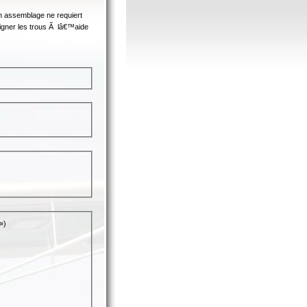
 assemblage ne requiert
gner les trous Ã lâ€™aide
»)