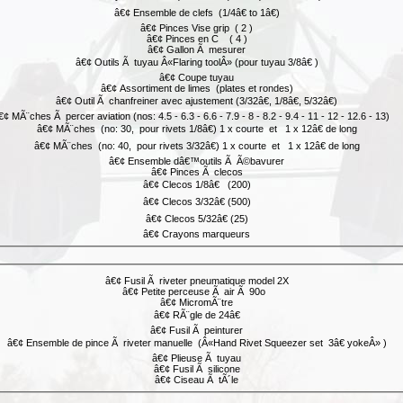
â€¢ Ensemble de clefs (1/4â€ to 1â€)
â€¢ Pinces Vise grip ( 2 )
â€¢ Pinces en C ( 4 )
â€¢ Gallon Ã mesurer
â€¢ Outils Ã tuyau Â«Flaring toolÂ» (pour tuyau 3/8â€ )
â€¢ Coupe tuyau
â€¢ Assortiment de limes (plates et rondes)
â€¢ Outil Ã chanfreiner avec ajustement (3/32â€, 1/8â€, 5/32â€)
€¢ MÃ¨ches Ã percer aviation (nos: 4.5 - 6.3 - 6.6 - 7.9 - 8 - 8.2 - 9.4 - 11 - 12 - 12.6 - 13)
â€¢ MÃ¨ches (no: 30, pour rivets 1/8â€) 1 x courte et 1 x 12â€ de long
â€¢ MÃ¨ches (no: 40, pour rivets 3/32â€) 1 x courte et 1 x 12â€ de long
â€¢ Ensemble dâ€™outils Ã Ã©bavurer
â€¢ Pinces Ã clecos
â€¢ Clecos 1/8â€ (200)
â€¢ Clecos 3/32â€ (500)
â€¢ Clecos 5/32â€ (25)
â€¢ Crayons marqueurs
â€¢ Fusil Ã riveter pneumatique model 2X
â€¢ Petite perceuse Ã air Ã 90o
â€¢ MicromÃ¨tre
â€¢ RÃ¨gle de 24â€
â€¢ Fusil Ã peinturer
â€¢ Ensemble de pince Ã riveter manuelle (Â«Hand Rivet Squeezer set 3â€ yokeÂ» )
â€¢ Plieuse Ã tuyau
â€¢ Fusil Ã silicone
â€¢ Ciseau Ã tÃ´le