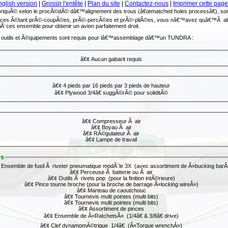
nglish version
|
Grossir l'entête
|
Plan du site
|
Contactez-nous
|
Imprimer cette page
briquÃ© selon le procÃ©dÃ© dâ€™alignement des trous (â€œmatched holes processâ€), son
iÃ¨ces Ã©tant prÃ©-coupÃ©es, prÃ©-percÃ©es et prÃ©-pliÃ©es, vous nâ€™avez quâ€™Ã ali
piÃ¨ces ensemble pour obtenir un avion parfaitement droit.
els outils et Ã©quipements sont requis pour lâ€™assemblage dâ€™un TUNDRA :
â€¢ Aucun gabarit requis
â€¢ 4 pieds par 16 pieds par 3 pieds de hauteur
â€¢ Plywood 3/4â€ suggÃ©rÃ© pour soliditÃ©
â€¢ Compresseur Ã air
â€¢ Boyau Ã air
â€¢ RÃ©gulateur Ã air
â€¢ Lampe de travail
©s
 Ensemble de fusil Ã riveter pneumatique modÃ¨le 3X (avec assortiment de Â«bucking barÂ
â€¢ Perceuse Ã batterie ou Ã air
â€¢ Outils Ã rivets pop (pour la finition intÃ©rieure)
â€¢ Pince tourne broche (pour la broche de barrage Â«locking wireÂ»)
â€¢ Marteau de caoutchouc
â€¢ Tournevis multi pointes (multi bits)
â€¢ Tournevis multi pointes (multi bits)
â€¢ Assortiment de pinces
â€¢ Ensemble de Â«RatchetsÂ» (1/4â€ & 3/8â€ drive)
â€¢ Clef dynamomÃ©trique 1/4â€ (Â«Torque wrenchÂ»)