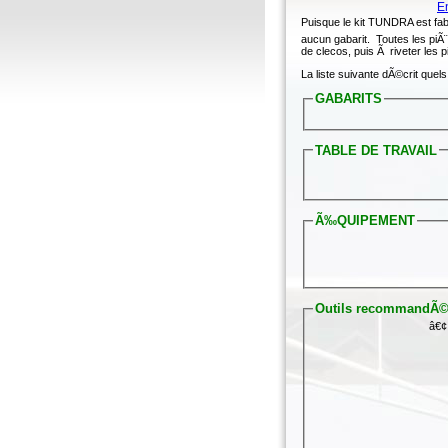
E
Puisque le kit TUNDRA est fa
aucun gabarit. Toutes les p
de clecos, puis Ã riveter les 
La liste suivante dÃ©crit qu
GABARITS
TABLE DE TRAVAIL
Ã‰QUIPEMENT
Outils recommandÃ
â€¢