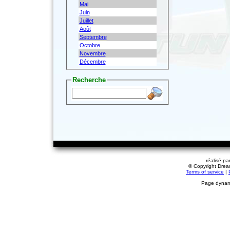
Mai
Juin
Juillet
Août
Septembre
Octobre
Novembre
Décembre
Recherche
réalisé pa
© Copyright Dream
Terms of service
|
Page dynami