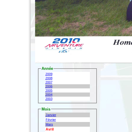
Année
2009
2008
2007
2006
2005
2004
2003
Mois
Janvier
Février
Mars
Avril