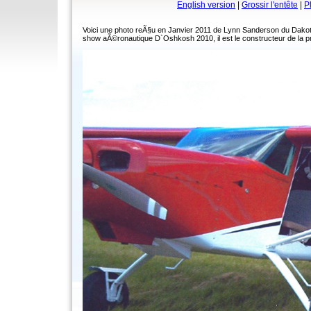
English version
|
Grossir l'entête
|
P
Voici une photo reÃ§u en Janvier 2011 de Lynn Sanderson du Dakota 
show aÃ©ronautique D`Oshkosh 2010, il est le constructeur de la p