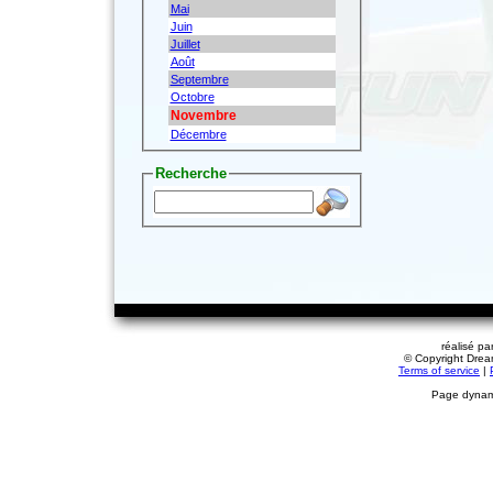
Mai
Juin
Juillet
Août
Septembre
Octobre
Novembre
Décembre
Recherche
réalisé pa
© Copyright Dream
Terms of service
|
Page dynami