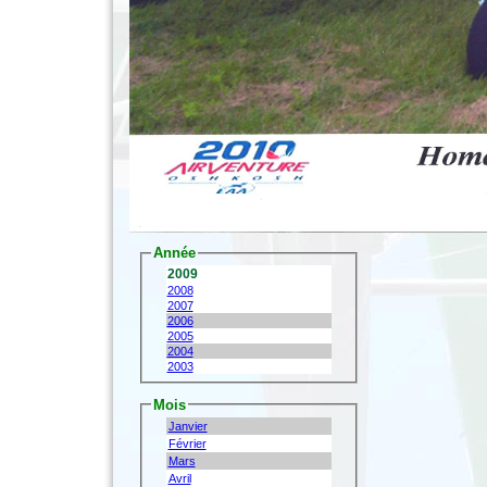
Année
2009
2008
2007
2006
2005
2004
2003
Mois
Janvier
Février
Mars
Avril