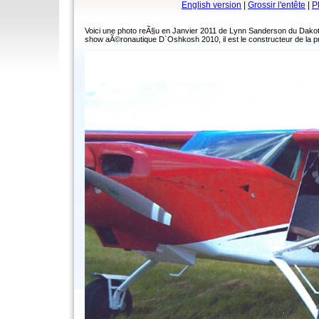
English version
|
Grossir l'entête
|
P
Voici une photo reÃ§u en Janvier 2011 de Lynn Sanderson du Dakota 
show aÃ©ronautique D`Oshkosh 2010, il est le constructeur de la p