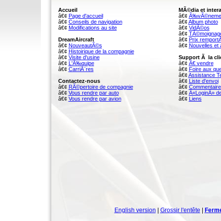
Accueil
MÃ©dia et inter
â€¢
Page d'accueil
â€¢
Ã‰vÃ©neme
â€¢
Conseils de navigation
â€¢
Album photo
â€¢
Modifications au site
â€¢
VidÃ©os
â€¢
TÃ©moignag
DreamAircraft
â€¢
Prix remport
â€¢
NouveautÃ©s
â€¢
Nouvelles et 
â€¢
Histoirique de la compagnie
â€¢
Visite d'usine
Support Ã la cli
â€¢
L'Ã‰quipe
â€¢
Ã€ vendre
â€¢
CarriÃ¨res
â€¢
Foire aux qu
â€¢
Assistance T
Contactez-nous
â€¢
Liste d'envoi
â€¢
RÃ©pertoire de compagnie
â€¢
Commentaire
â€¢
Vous rendre par auto
â€¢
Â«LoginÂ» de
â€¢
Vous rendre par avion
â€¢
Liens
English version
|
Grossir l'entête
|
Ferme