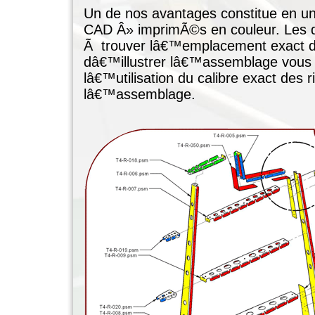
Un de nos avantages constitue en 
CAD Â» imprimÃ©s en couleur. Les dÃ
Ã trouver lâ€™emplacement exact des
dâ€™illustrer lâ€™assemblage vous 
lâ€™utilisation du calibre exact des
lâ€™assemblage.