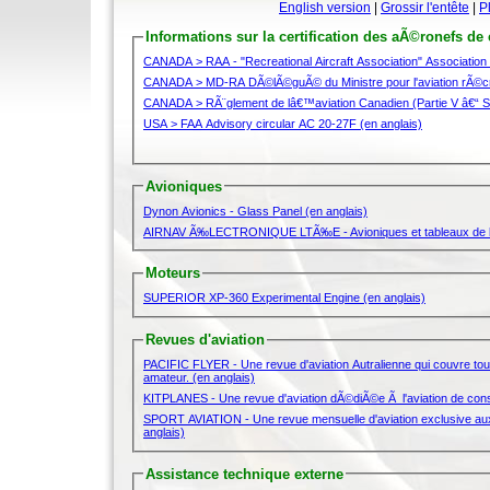
English version
|
Grossir l'entête
|
P
Informations sur la certification des aÃ©ronefs de
CANADA > RÃ¨glement de lâ€™aviation C
USA > FAA Advisory circular AC 20-27F (en anglais)
Avioniques
Dynon Avionics - Glass Panel (en anglais)
AIRNAV Ã‰LECTRONIQUE LTÃ‰E - Avioniques et tableaux de
Moteurs
SUPERIOR XP-360 Experimental Engine (en anglais)
Revues d'aviation
PACIFIC FLYER - Une revue d'aviation Autralienne qui couvre tout
amateur. (en anglais)
KITPLANES - Une revue d'aviation dÃ©diÃ©e Ã l'aviation de const
SPORT AVIATION - Une revue mensuelle d'aviation exclusive aux 
anglais)
Assistance technique externe