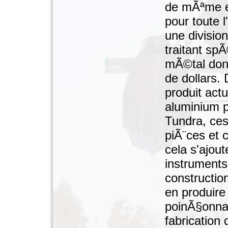
de mÃªme et
pour toute 
une divisi
traitant sp
mÃ©tal dont
de dollars.
produit act
aluminium 
Tundra, ce
piÃ¨ces et 
cela s'ajout
instruments
constructio
en produire
poinÃ§onnag
fabrication