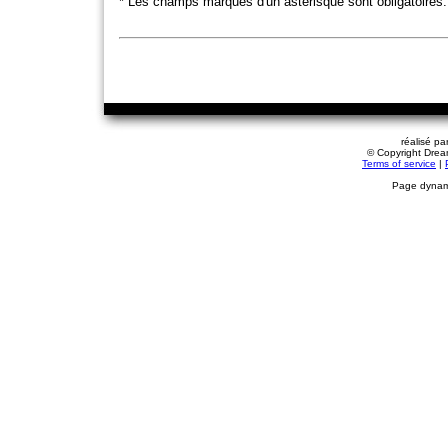
* Les champs marqués d'un astérisque sont obligatoires.
réalisé pa
© Copyright Dream
Terms of service
|
Page dynami