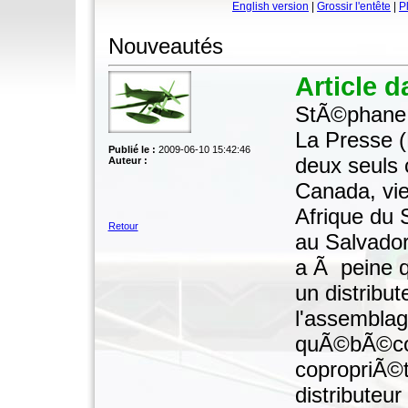
English version
|
Grossir l'entête
|
P
Nouveautés
Article 
StÃ©phane 
La Presse (
Publié le :
2009-06-10 15:42:46
deux seuls 
Auteur :
Canada, vie
Afrique du 
Retour
au Salvador.
a Ã peine 
un distribut
l'assemblag
quÃ©bÃ©coi
copropriÃ©t
distributeur