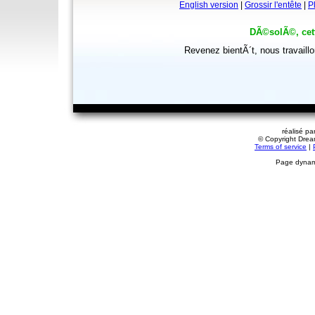
English version
|
Grossir l'entête
|
P
DÃ©solÃ©, cett
Revenez bientÃ´t, nous travaill
réalisé pa
© Copyright Dream
Terms of service
|
Page dynami