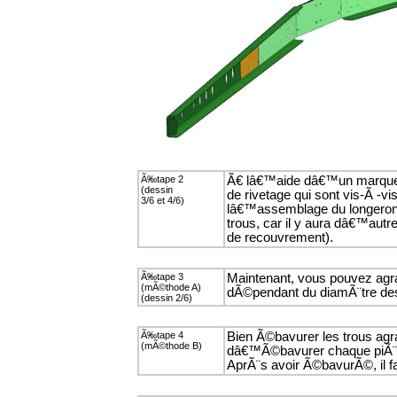
Ã‰tape 2
Ã€ lâ€™aide dâ€™un marqueur n
(dessin
de rivetage qui sont vis-Ã -v
3/6 et 4/6)
lâ€™assemblage du longeron f
trous, car il y aura dâ€™autr
de recouvrement).
Ã‰tape 3
Maintenant, vous pouvez agra
(mÃ©thode A)
dÃ©pendant du diamÃ¨tre des 
(dessin 2/6)
Ã‰tape 4
Bien Ã©bavurer les trous agran
(mÃ©thode B)
dâ€™Ã©bavurer chaque piÃ¨c
AprÃ¨s avoir Ã©bavurÃ©, il 