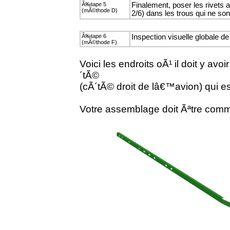
Ã‰tape 5
Finalement, poser les rivets 
(mÃ©thode D)
2/6) dans les trous qui ne son
Ã‰tape 6
Inspection visuelle globale 
(mÃ©thode F)
Voici les endroits oÃ¹ il doit y a
´tÃ©
(cÃ´tÃ© droit de lâ€™avion) qui es
Votre assemblage doit Ãªtre comm