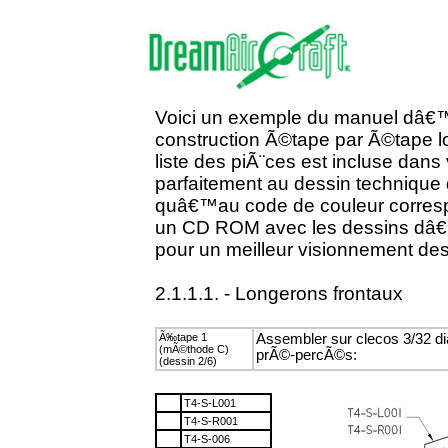
Voici un exemple du manuel dâ€™
construction Ã©tape par Ã©tape lo
liste des piÃ¨ces est incluse dans
parfaitement au dessin techniqu
quâ€™au code de couleur corresp
un CD ROM avec les dessins dâ
pour un meilleur visionnement d
2.1.1.1. - Longerons frontaux
Ã‰tape 1
Assembler sur clecos 3/32 di
(mÃ©thode C)
prÃ©-percÃ©s:
(dessin 2/6)
T4-S-L001
T4-S-R001
T4-S-006