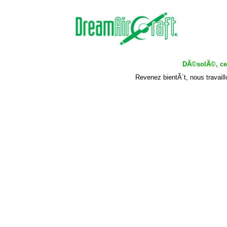
DÃ©solÃ©, cet
Revenez bientÃ´t, nous travail