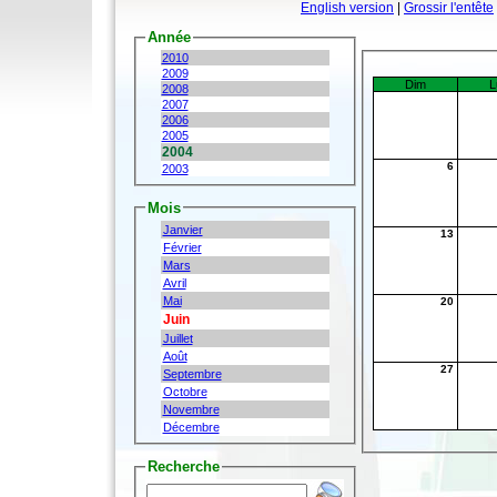
English version
|
Grossir l'entête
Année
2010
2009
Dim
L
2008
2007
2006
2005
2004
6
2003
Mois
Janvier
13
Février
Mars
Avril
Mai
20
Juin
Juillet
Août
27
Septembre
Octobre
Novembre
Décembre
Recherche