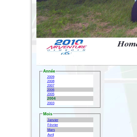
Année
2009
2008
2007
2006
2005
2004
2003
Mois
Janvier
Février
Mars
Avril