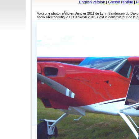
English version
|
Grossir l'entête
|
P
Voici une photo reÃ§u en Janvier 2011 de Lynn Sanderson du Dakota 
show aÃ©ronautique D`Oshkosh 2010, il est le constructeur de la p