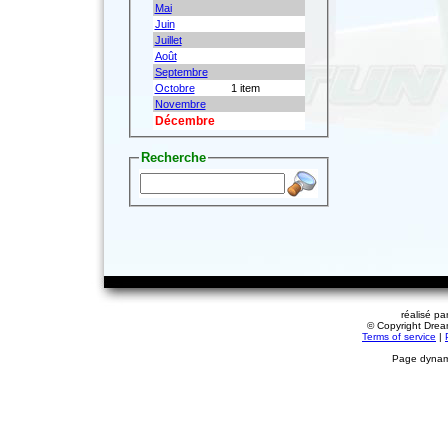
Mai
Juin
Juillet
Août
Septembre
Octobre
1 item
Novembre
Décembre
Recherche
réalisé pa
© Copyright Dream
Terms of service
|
Page dynami