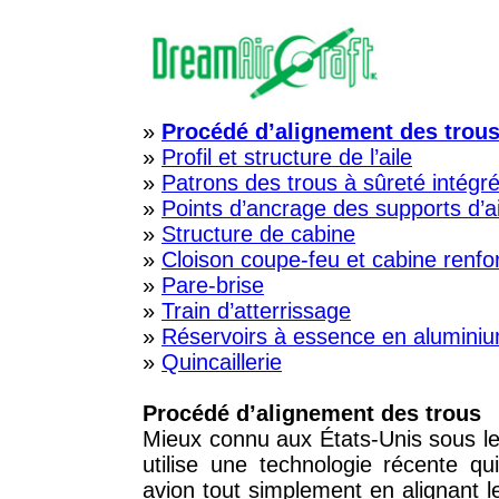
»
Procédé d’alignement des trou
»
Profil et structure de l’aile
»
Patrons des trous à sûreté intégr
»
Points d’ancrage des supports d’a
»
Structure de cabine
»
Cloison coupe-feu et cabine renfo
»
Pare-brise
»
Train d’atterrissage
»
Réservoirs à essence en aluminiu
»
Quincaillerie
Procédé d’alignement des trous
Mieux connu aux États-Unis sous l
utilise une technologie récente qu
avion tout simplement en alignant l