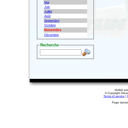
Mai
Juin
Juillet
Août
Septembre
Octobre
Novembre
Décembre
Recherche
réalisé pa
© Copyright Dream
Terms of service
|
Page dynami