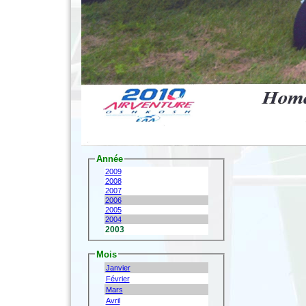
Année
2009
2008
2007
2006
2005
2004
2003
Mois
Janvier
Février
Mars
Avril