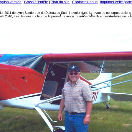
nglish version
|
Grossir l'entête
|
Plan du site
|
Contactez-nous
|
Imprimer cette page
ier 2011 de Lynn Sanderson du Dakota du Sud. Il a voler dans la revue de constructructions
2010, il est le constructeur de la premiÃ¨re avion numÃ©rotÃ© N- en sol AmÃ©ricain. FÃ©l