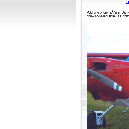
E
Voici une photo reÃ§u en Janv
show aÃ©ronautique D`Oshkosh 