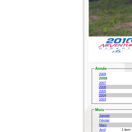
Année
2009
2008
2007
2006
2005
2004
2003
Mois
Janvier
Février
Mars
Avril
1 item